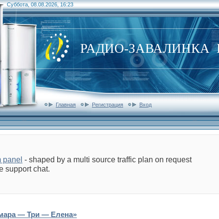
Суббота, 08.08.2026, 16:23
РАДИО-ЗАВАЛИНКА Б
Главная
Регистрация
Вход
m panel
- shaped by a multi source traffic plan on request
e support chat.
мара — Три — Елена»