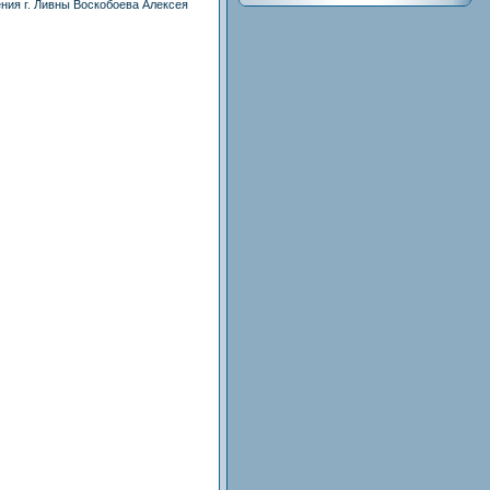
ния г. Ливны Воскобоева Алексея