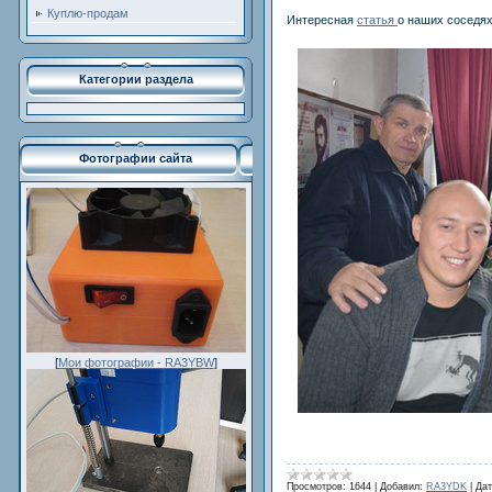
Куплю-продам
Интересная
статья
о наших соседях 
Категории раздела
Фотографии сайта
[
Мои фотографии - RA3YBW
]
Просмотров:
1644
|
Добавил:
RA3YDK
|
Дат