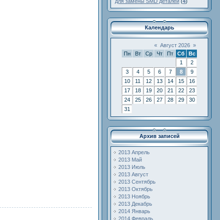
для замены SMD деталей
(
4
)
Календарь
«
Август 2026
»
Пн
Вт
Ср
Чт
Пт
Сб
Вс
1
2
3
4
5
6
7
8
9
10
11
12
13
14
15
16
17
18
19
20
21
22
23
24
25
26
27
28
29
30
31
Архив записей
2013 Апрель
2013 Май
2013 Июль
2013 Август
2013 Сентябрь
2013 Октябрь
2013 Ноябрь
2013 Декабрь
2014 Январь
2014 Февраль