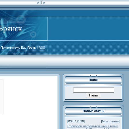
рянск
Приветствую Вас
Гость
|
RSS
Поиск
Новые статьи
[03.07.2020]
[
Мои статьи
]
Собираем нагревательный столик