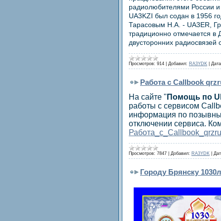
радиолюбителями России и 
UA3KZI был содан в 1956 г
Тарасовым Н.А. - UA3ER, Г
традиционно отмечается в Д
двусторонних радиосвязей 
Просмотров:
914
|
Добавил:
RA3YDK
|
Дата
Работа с Callbook qrz
На сайте "
Помощь по U
работы с сервисом Callb
информация по позывным
отключении сервиса. Ко
Работа_с_Callbook_qrzr
Просмотров:
7847
|
Добавил:
RA3YDK
|
Дат
Городу Брянску 1030л