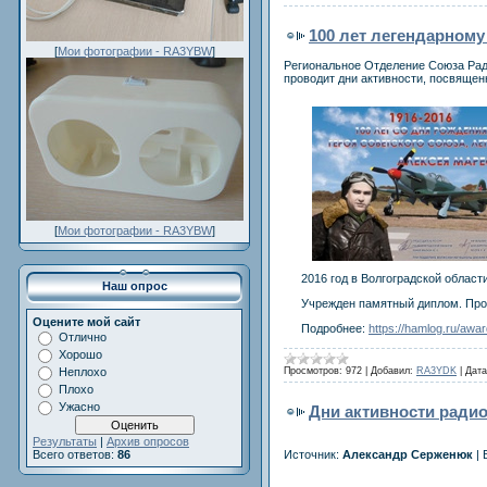
100 лет легендарному
[
Мои фотографии - RA3YBW
]
Региональное Отделение Союза Рад
проводит дни активности, посвящен
[
Мои фотографии - RA3YBW
]
2016 год в Волгоградской облас
Наш опрос
Учрежден памятный диплом. Пров
Оцените мой сайт
Подробнее:
https://hamlog.ru/awa
Отлично
Хорошо
Неплохо
Просмотров:
972
|
Добавил:
RA3YDK
|
Дата
Плохо
Ужасно
Дни активности радио
Результаты
|
Архив опросов
Источник:
Александр Серженюк
|
Всего ответов:
86