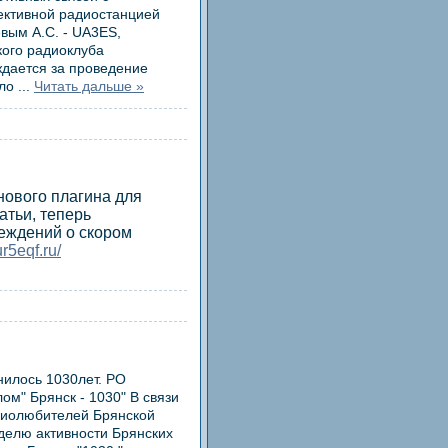
ективной радиостанцией
вым А.С. - UA3ES,
кого радиоклуба
ждается за проведение
рло
...
Читать дальше »
 нового плагина для
атьи, теперь
еждений о скором
ur5eqf.ru/
нилось 1030лет. РО
м" Брянск - 1030" В связи
диолюбителей Брянской
делю активности Брянских