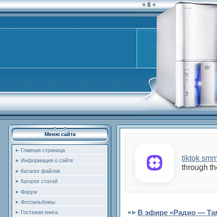
Меню сайта
Главная страница
tiktok sm
Информация о сайте
through th
Каталог файлов
Каталог статей
Форум
Фотоальбомы
В эфире «Радио — Та
Гостевая книга