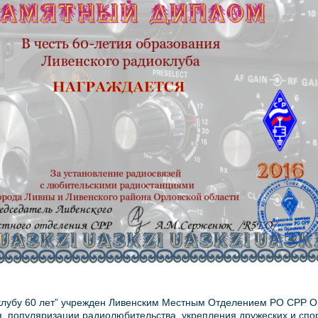
лубу 60 лет” учрежден Ливенским Местным Отделением РО СРР О
я, популяризации радиолюбительства, укрепления дружеских и спо