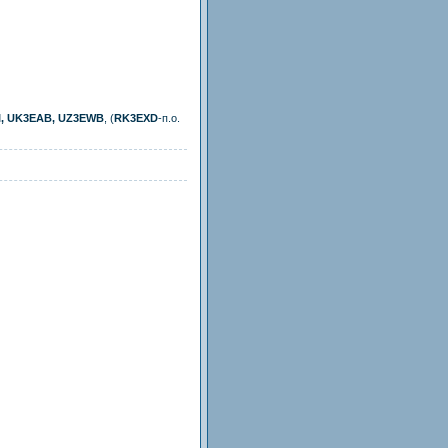
, UK3EAB, UZ3EWB
, (
RK3EXD
-п.о.