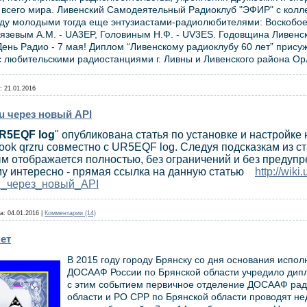
всего мира. Ливенский Самодеятельный Радиоклуб "ЭФИР" с колл
оду молодыми тогда еще энтузиастами-радиолюбителями: Воскобое
рязевым А.М. - UA3EP, Головиным Н.Ф. - UV3ES. Годовщина Ливенс
ень Радио - 7 мая! Диплом “Ливенскому радиоклубу 60 лет” прису
с любительскими радиостанциями г. Ливны и Ливенского района О
:
21.01.2016
ru через новый API
R5EQF log
" опубликована статья по установке и настройке
ook qrzru совместно с UR5EQF log. Следуя подсказкам из ст
 отображается полностью, без ограничений и без предупр
му интересно - прямая ссылка на данную статью
http://wiki.
u_через_новый_API
а:
04.01.2016
|
Комментарии (14)
ет
В 2015 году городу Брянску со дня основания испол
ДОСААФ России по Брянской области учредило дипло
с этим событием первичное отделение ДОСААФ ра
области и РО СРР по Брянской области проводят не