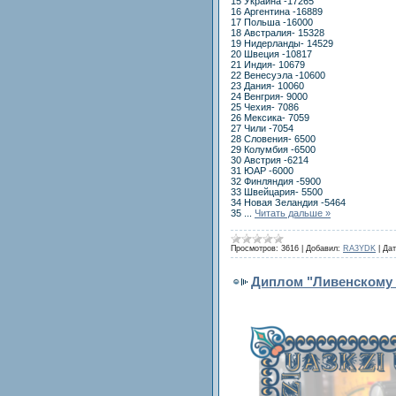
15 Украина -17265
16 Аргентина -16889
17 Польша -16000
18 Австралия- 15328
19 Нидерланды- 14529
20 Швеция -10817
21 Индия- 10679
22 Венесуэла -10600
23 Дания- 10060
24 Венгрия- 9000
25 Чехия- 7086
26 Мексика- 7059
27 Чили -7054
28 Словения- 6500
29 Колумбия -6500
30 Австрия -6214
31 ЮАР -6000
32 Финляндия -5900
33 Швейцария- 5500
34 Новая Зеландия -5464
35
...
Читать дальше »
Просмотров:
3616
|
Добавил:
RA3YDK
|
Дат
Диплом "Ливенскому р