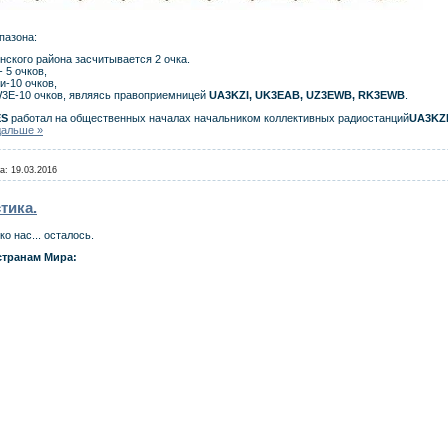
пазона:
нского района засчитывается 2 очка.
 5 очков,
-10 очков,
W3E-10 очков, являясь правоприемницей
UA3KZI, UK3EAB, UZ3EWB, RK3EWB
.
ES
работал на общественных началах начальником коллективных радиостанций
UA3KZI
дальше »
а:
19.03.2016
тика.
 нас... осталось.
странам Мира: