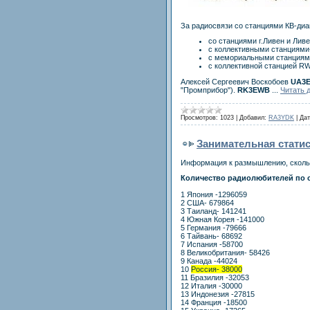
За радиосвязи со станциями КВ-диа
со станциями г.Ливен и Ливе
с коллективными станциями-
с мемориальными станциями
с коллективной станцией R
Алексей Сергеевич Воскобоев
UA3
"Промприбор").
RK3EWB
...
Читать 
Просмотров:
1023
|
Добавил:
RA3YDK
|
Дат
Занимательная статис
Информация к размышлению, сколько
Количество радиолюбителей по 
1 Япония -1296059
2 США- 679864
3 Таиланд- 141241
4 Южная Корея -141000
5 Германия -79666
6 Тайвань- 68692
7 Испания -58700
8 Великобритания- 58426
9 Канада -44024
10
Россия- 38000
11 Бразилия -32053
12 Италия -30000
13 Индонезия -27815
14 Франция -18500