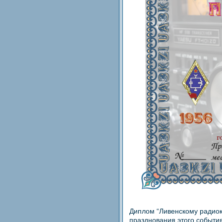
Диплом “Ливенскому радиок
празднования этого событи